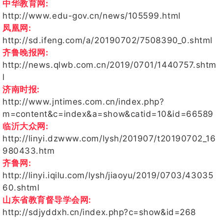
中华教育网:
http://www.edu-gov.cn/news/105599.html
凤凰网:
http://sd.ifeng.com/a/20190702/7508390_0.shtml
齐鲁晚报网:
http://news.qlwb.com.cn/2019/0701/1440757.shtm
l
济南时报:
http://www.jntimes.com.cn/index.php?
m=content&c=index&a=show&catid=10&id=66589
临沂大众网:
http://linyi.dzwww.com/lysh/201907/t20190702_16
980433.htm
齐鲁网:
http://linyi.iqilu.com/lysh/jiaoyu/2019/0703/43035
60.shtml
山东省教育督导学会网:
http://sdjyddxh.cn/index.php?c=show&id=268