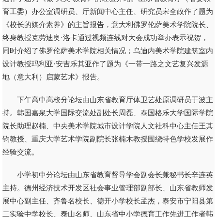
育工委）办公室调研员、厅新闻中心主任、研究员宋全政作了题为
《校长的媒介素养》的主旨报告，意大利佛罗伦萨美术学院院长、
终身教授克劳迪奥·洛卡通过视频连线对大会成功举办表示祝贺，
同时介绍了佛罗伦萨美术学院相关情况；乌迪内美术学院建筑室内
设计教授玛利亚·安吉乐其亚作了题为《一带一路之文艺复兴发源
地（意大利）启蒙艺术》报告。
下午高中高校分论坛由山东省教育厅体卫艺处原调研员于波主
持。韩国嘉泉大学国际交流处副处长周磊、泰国格乐大学国际学院
院长助理赵楠、中央美术学院城市设计学院人文社科中心主任王其
钧教授、重庆大学艺术学院副院长张楠木教授围绕特色学校发展作
经验交流。
小学初中分论坛由山东省教育督导学会副会长兼秘书长辛连英
主持。德州经济技术开发区社会事业管理部副部长、山东省教师发
展中心副主任、齐鲁名校长、德开小学校长孟杰，泰安市宁阳县第
二实验中学校长、泰山名师、山东省中小学德育工作先进工作者韩