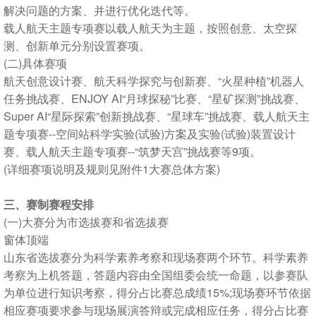
解决问题的方案、并进行优化迭代等。
载人航天主题专项赛以载人航天为主题，按照创意、太空探
测、创新单元分别设置赛项。
(二)具体赛项
航天创意设计赛、航天科学探究与创新赛、“火星种植”机器人
任务挑战赛、ENJOY AI“月球探秘”比赛、“星矿探测”挑战赛、
Super AI“星际探索”创新挑战赛、“星球车”挑战赛、载人航天主
题专项赛--空间站科学实验(试验)方案及实验(试验)装置设计
赛、载人航天主题专项赛--“筑梦天宫”挑战赛等9项。
(详细赛项说明及规则见附件1大赛总体方案)
三、赛制赛程安排
(一)大赛分为市选拔赛和省选拔赛
窗体顶端
山东省选拔赛分为科学素养考察和现场赛两个环节。科学素养
考察为上机答题，答题内容由全国组委会统一命题，以参赛队
为单位进行知识考察，得分占比赛总成绩15%;现场赛环节依据
相应赛项要求参与现场展演答辩或完成相应任务，得分占比赛